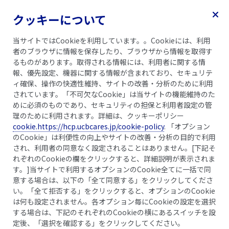
クッキーについて
for Rheumatoid Arthritis
メニュー
患者さん
当サイトではCookieを利用しています。。Cookieには、利用
者のブラウザに情報を保存したり、ブラウザから情報を取得す
るものがあります。取得される情報には、利用者に関する情
報、優先設定、機器に関する情報が含まれており、セキュリテ
Homepage
ィ確保、操作の快適性維持、サイトの改善・分析のために利用
されています。「不可欠なCookie」は当サイトの機能維持のた
めに必須のものであり、セキュリティの担保と利用者設定の管
理のために利用されます。詳細は、クッキーポリシー
cookie.https://hcp.ucbcares.jp/cookie-policy
. 「オプション
のCookie」は利便性の向上やサイトの改善・分析の目的で利用
され、利用者の同意なく設定されることはありません。[下記そ
れぞれのCookieの欄をクリックすると、詳細説明が表示されま
す。]当サイトで利用するオプションのCookie全てに一括で同
意する場合は、以下の「全て同意する」をクリックしてくださ
い。「全て拒否する」をクリックすると、オプションのCookie
は何も設定されません。各オプション毎にCookieの設定を選択
する場合は、下記のそれぞれのCookieの横にあるスイッチを設
定後、「選択を確認する」をクリックしてください。